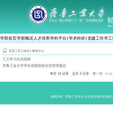
学部首页
学部概况
人才培养
学科平台1
学术科研1
党建工作
学工
首页
学工快讯
事务中心
工大学习生活指南
齐鲁工业大学学生假期留校住宿管理规定
每页
14
记录
总共
2
记录
第一页
<<
版权所有：齐鲁工业大学 山东省济南市长清区大学路350