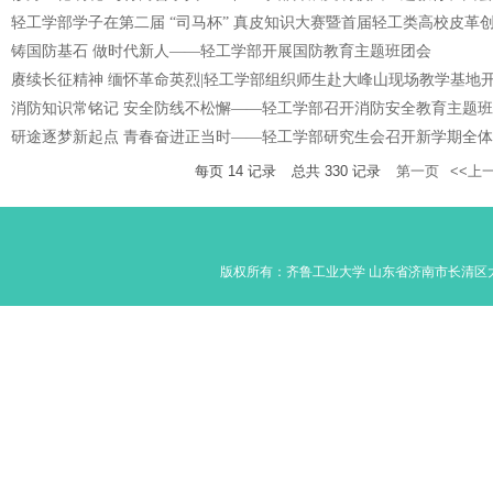
轻工学部学子在第二届 “司马杯” 真皮知识大赛暨首届轻工类高校皮革
铸国防基石 做时代新人——轻工学部开展国防教育主题班团会
赓续长征精神 缅怀革命英烈|轻工学部组织师生赴大峰山现场教学基地
消防知识常铭记 安全防线不松懈——轻工学部召开消防安全教育主题
研途逐梦新起点 青春奋进正当时——轻工学部研究生会召开新学期全
每页
14
记录
总共
330
记录
第一页
<<上
版权所有：齐鲁工业大学 山东省济南市长清区大学路350