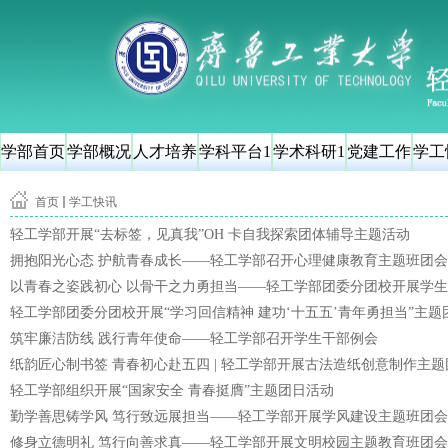
学部首页
学部概况
人才培养
学科平台1
学术科研1
党建工作
学工
首页
学工快讯
轻工学部开展“去标签，见真我”OH 卡自我探索团体辅导主题活动
拥抱阳光心态 护航青春成长——轻工学部召开心理健康教育主题班团会
以青春之姿践初心 以骨干之力勇担当——轻工学部团委分团校开展学
轻工学部团委分团校开展“学习回信精神 建功‘十五五’青年勇担当”主题
筑牢廉洁防线 践行青年使命——轻工学部召开学生干部例会
纸韵匠心制书签 青春初心赴五四 | 轻工学部开展古法造纸创意制作主
轻工学部组织开展“国家安全 青春挺膺”主题团日活动
勤学善思铸学风 笃行致远展担当——轻工学部开展学风建设主题班团会
修身立德明礼 笃行向善求真——轻工学部开展文明校园主题教育班团会