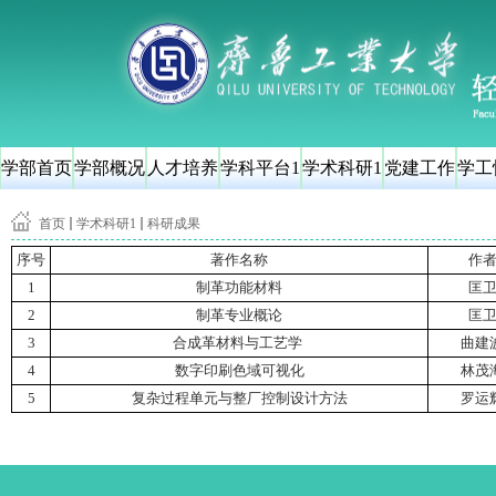
学部首页
学部概况
人才培养
学科平台1
学术科研1
党建工作
学工
首页
学术科研1
科研成果
序号
著作名称
作
1
制革功能材料
匡
2
制革专业概论
匡
3
合成革材料与工艺学
曲建
4
数字印刷色域可视化
林茂
5
复杂过程单元与整厂控制设计方法
罗运