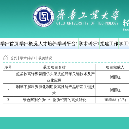
学部首页
学部概况
人才培养
学科平台1
学术科研1
党建工作
学工
首页
学术科研1
获奖情况
序号
获奖项目名称
项目完成人
超柔软高弹聚氨酯仿头层皮超纤革关键技术及产
1
付丽红
业化应用
制革下脚料资源化利用及高性能产品研发关键技
2
付丽红
术
3
绿色溶剂介质中生物质资源的高效转化
董翠华（2/5)