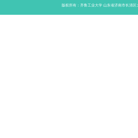
版权所有：齐鲁工业大学 山东省济南市长清区大学路350