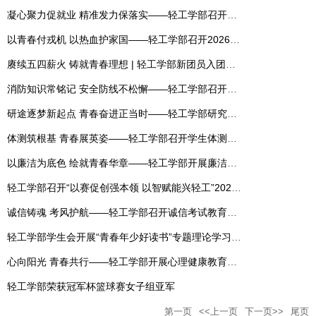
委分团校开展学生骨干例会
凝心聚力促就业 精准发力保落实——轻工学部召开
2026届毕业生就业工作推进会
以青春付戎机 以热血护家国——轻工学部召开2026年
征兵政策宣讲会
赓续五四薪火 铸就青春理想 | 轻工学部新团员入团仪
式圆满举行
消防知识常铭记 安全防线不松懈——轻工学部召开消
防安全教育主题班团会
研途逐梦新起点 青春奋进正当时——轻工学部研究生
会召开新学期全体大会
体测筑根基 青春展英姿——轻工学部召开学生体测工
作部署会
以廉洁为底色 绘就青春华章——轻工学部开展廉洁教
育开学第一课
轻工学部召开“以赛促创强本领 以智赋能兴轻工”2026
年大学生创新创业工作推进会
诚信铸魂 考风护航——轻工学部召开诚信考试教育主
题班团会
轻工学部学生会开展“青春年少好读书”专题理论学习活
动
心向阳光 青春共行——轻工学部开展心理健康教育主
题班会
轻工学部荣获冠军杯篮球赛女子组亚军
第一页
<<上一页
下一页>>
尾页