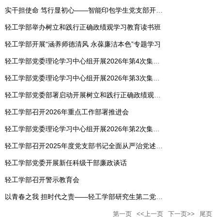
专题党课
实干担使命 笃行显初心——智能印包学生党支部开展
树立和践行正确政绩观专题党课
轻工学部举办树立和践行正确政绩观学习教育读书班
轻工学部开展“涵养师德清风 永葆廉洁本色”专题学习
轻工学部党委理论学习中心组开展2026年第4次集体
学习
轻工学部党委理论学习中心组开展2026年第3次集体
学习
轻工学部党委部署启动开展树立和践行正确政绩观学
习教育
轻工学部召开2026年重点工作部署推进会
轻工学部党委理论学习中心组开展2026年第2次集体
学习
轻工学部召开2025年度党支部书记全面从严治党述责
述廉和抓基层党建工作述职评议会
轻工学部党委开展新任科级干部廉政谈话
轻工学部召开警示教育会
以青春之我 担时代之责——轻工学部研究生第二党支
部开展专题党课活动
第一页
<<上一页
下一页>>
尾页