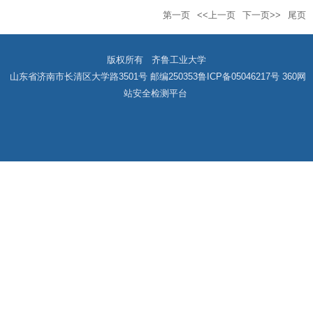
第一页
<<上一页
下一页>>
尾页
版权所有 齐鲁工业大学
山东省济南市长清区大学路3501号 邮编250353
鲁ICP备05046217号
360网
站安全检测平台