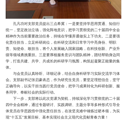
孔凡功对支部党员提出三点希冀：一是要坚持学思用贯通、知信行
统一，坚定政治立场，强化阵地意识，把学习贯彻党的二十届四中全会
精神作为当前重要政治任务，持续在学懂弄通做实上下功夫。二是要强
化责任担当，立足科研岗位，在科研交流和日常学习中亮身份、明职
责、知使命、敢担当，将个人发展融入国家战略，在科技创新、产业升
级等领域勇挑重担。三是要厚植服务意识与团队精神，团结帮助身边同
学，打造共建、共学、共成长的科研学习氛围，构筑起凝聚正能量的集
体。
与会党员认真聆听、详细记录，结合自身科研学习实际交流学习体
会。支部副书记张启豪表态，作为研究生党员，要坚定理想信念，坚守
正确导向，以实干担当践行党员使命，把学习成果转化为科研创新、服
务同学、奉献社会的实际行动。
下一步，支部将以此次党课为契机，持续深化学习贯彻党的二十届
四中全会精神，通过专题研讨、实践调研、主题分享等多种形式引导全
体党员在学思践悟中强化责任担当，在攻坚克难中锤炼过硬本领，为实
现“十五五”发展目标、基本实现社会主义现代化贡献青春力量！