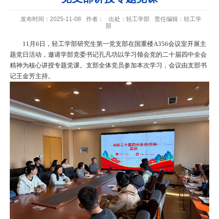
发布时间：2025-11-08
作者：
出处：轻工学部
责任编辑：轻工学
部
11
月
6
日，轻工学部研究生第一党支部在国重楼
A356
会议室开展主
题党日活动，邀请学部党委书记孔凡功以学习领会党的二十届四中全会
精神为核心讲授专题党课。支部全体党员参加本次学习，会议由支部书
记王金芳主持。