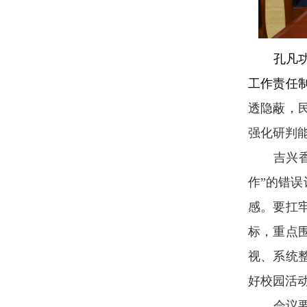
孔凡
工作责任
透隐蔽，
强化研判
吉兴
作”的错误
感。要扛
标，重点
视、系统
好校园活
会议