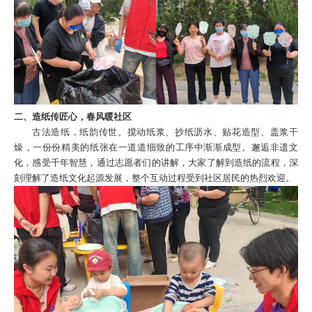
二、造纸传匠心，春风暖社区
古法造纸，纸韵传世。搅动纸浆、抄纸沥水、贴花造型、盖浆干
燥，一份份精美的纸张在一道道细致的工序中渐渐成型。邂逅非遗文
化，感受千年智慧，通过志愿者们的讲解，大家了解到造纸的流程，深
刻理解了造纸文化起源发展，整个互动过程受到社区居民的热烈欢迎。